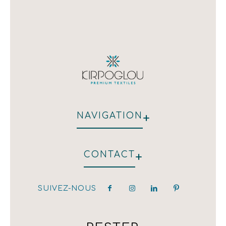
+
NAVIGATION
QUI NOUS SOMMES
+
CONTACT
HÔTEL
RESTAURANT
NOS CLIENTS
SUIVEZ-NOUS
hotel@kirpoglou.gr
DÉCORATION
25 Parodos Themidos
LAURA ASHLEY
182 33, Athens, Greece
T:(+30) 210 323 4833 / (+30) 210 323 1259 /