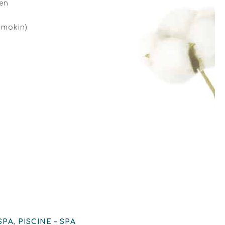
en
Smokin)
SPA
,
PISCINE – SPA