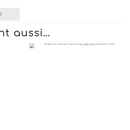
S
nt aussi…