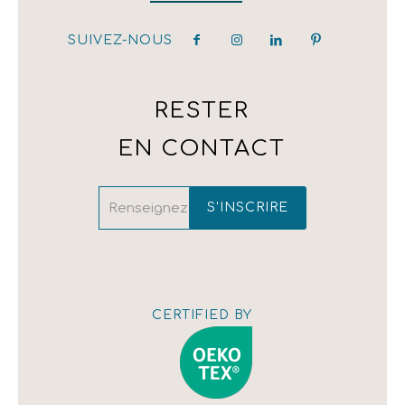
RESTAURANT
NOS CLIENTS
SUIVEZ-NOUS
hotel@kirpoglou.gr
DÉCORATION
25 Parodos Themidos
LAURA ASHLEY
182 33, Athens, Greece
T:(+30) 210 323 4833 / (+30) 210 323 1259 /
RESTER
(+30) 210 342 4543
EN CONTACT
CERTIFIED BY
Afficher la
carte