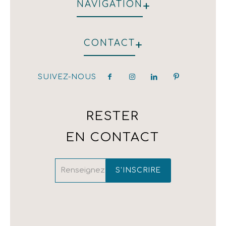
+
NAVIGATION
QUI NOUS SOMMES
+
CONTACT
HÔTEL
RESTAURANT
NOS CLIENTS
SUIVEZ-NOUS
hotel@kirpoglou.gr
DÉCORATION
25 Parodos Themidos
LAURA ASHLEY
182 33, Athens, Greece
T:(+30) 210 323 4833 / (+30) 210 323 1259 /
RESTER
(+30) 210 342 4543
EN CONTACT