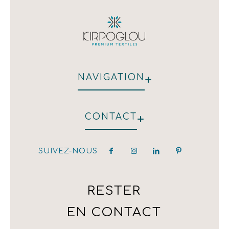
+
NAVIGATION
QUI NOUS SOMMES
+
CONTACT
HÔTEL
RESTAURANT
NOS CLIENTS
SUIVEZ-NOUS
hotel@kirpoglou.gr
DÉCORATION
25 Parodos Themidos
LAURA ASHLEY
182 33, Athens, Greece
T:(+30) 210 323 4833 / (+30) 210 323 1259 /
RESTER
(+30) 210 342 4543
EN CONTACT