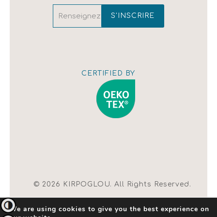
CERTIFIED BY
Afficher la
carte
© 2026 KIRPOGLOU. All Rights Reserved.
| Conditions d'utilisation |
Modifier les
Passer en contraste élevé
We are using cookies to give you the best experience on
paramètres des cookies