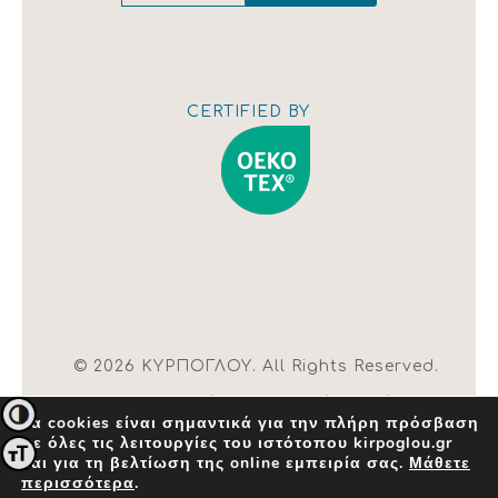
Εμφάνιση
χάρτη
CERTIFIED BY
© 2026 ΚΥΡΠΟΓΛΟΥ. All Rights Reserved.
| Όροι χρήσης |
Αλλαγή ρυθμίσεων
Εναλλαγή Υψηλής Αντίθεσης
Τα cookies είναι σημαντικά για την πλήρη πρόσβαση
cookies
σε όλες τις λειτουργίες του ιστότοπου kirpoglou.gr
Created by
INK Design
Εναλλαγή Μεγέθους Γραμμάτων
και για τη βελτίωση της online εμπειρία σας.
Μάθετε
περισσότερα
.
×