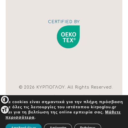
Εμφάνιση
χάρτη
CERTIFIED BY
© 2026 ΚΥΡΠΟΓΛΟΥ. All Rights Reserved.
| Όροι χρήσης |
Αλλαγή ρυθμίσεων
Εναλλαγή Υψηλής Αντίθεσης
Τα cookies είναι σημαντικά για την πλήρη πρόσβαση
cookies
σε όλες τις λειτουργίες του ιστότοπου kirpoglou.gr
Created by
INK Design
Εναλλαγή Μεγέθους Γραμμάτων
και για τη βελτίωση της online εμπειρία σας.
Μάθετε
περισσότερα
.
×