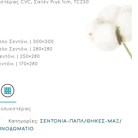
στέρας CVC, Σατέν Ριγέ 1cm, TC230
λο Σεντόνι | 300×300
λο Σεντόνι | 280×280
εντόνι | 250×280
ντόνι | 170×280
Πολυεστέρας
Κατηγορίες:
ΣΕΝΤΟΝΙΑ-ΠΑΠΛ/ΘΗΚΕΣ-ΜΑΞ/
Δ
ΠΝΟΔΩΜΑΤΙΟ