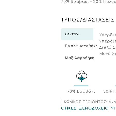
70% Βαμβάκι – 30% Πολυε
ΤΥΠΟΣ/ΔΙΑΣΤΑΣΕΙΣ
Σεντόνι
Υπέρδιπ
Υπέρδιπ
Παπλωματοθήκη
Διπλό Σ
Μονό Σε
Μαξιλαροθήκη
70% Βαμβάκι
30% 
ΚΩΔΙΚΌΣ ΠΡΟΪΌΝΤΟΣ:
Μ/
ΘΗΚΕΣ
,
ΞΕΝΟΔΟΧΕΙΟ
,
Υ