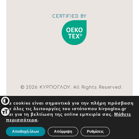
Εμφάνιση
χάρτη
CERTIFIED BY
© 2026 ΚΥΡΠΟΓΛΟΥ. All Rights Reserved.
| Όροι χρήσης |
Αλλαγή ρυθμίσεων
Εναλλαγή Υψηλής Αντίθεσης
Τα cookies είναι σημαντικά για την πλήρη πρόσβαση
cookies
σε όλες τις λειτουργίες του ιστότοπου kirpoglou.gr
Created by
INK Design
Εναλλαγή Μεγέθους Γραμμάτων
και για τη βελτίωση της online εμπειρία σας.
Μάθετε
περισσότερα
.
×
Αποδοχή όλων
Απόρριψη
Ρυθμίσεις